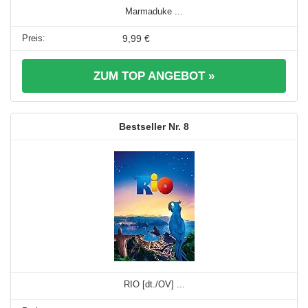
Marmaduke ...
9,99 €
ZUM TOP ANGEBOT »
8
RIO [dt./OV] ...