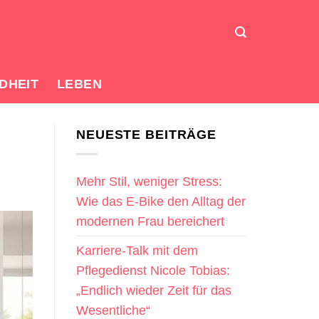
DHEIT
LEBEN
NEUESTE BEITRÄGE
Mehr Stil, weniger Stress:
Wie das E-Bike den Alltag der
modernen Frau bereichert
Karriere-Talk mit dem
Pflegedienst Nicole Tobias:
„Endlich wieder Zeit für das
Wesentliche“