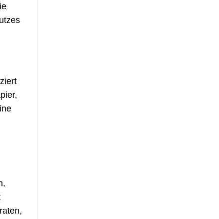
ie
utzes
ziert
pier,
ine
n,
t
raten,