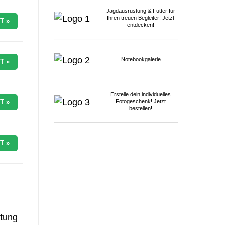
Jagdausrüstung & Futter für
Ihren treuen Begleiter! Jetzt
T »
entdecken!
Notebookgalerie
T »
Erstelle dein individuelles
Fotogeschenk! Jetzt
T »
bestellen!
T »
rtung