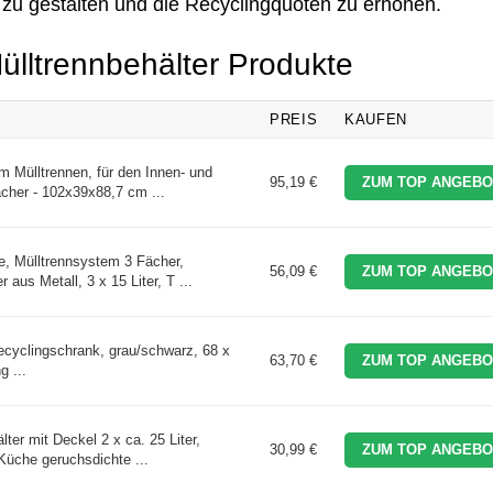
r zu gestalten und die Recyclingquoten zu erhöhen.
Mülltrennbehälter Produkte
PREIS
KAUFEN
m Mülltrennen, für den Innen- und
95,19 €
ZUM TOP ANGEBO
cher - 102x39x88,7 cm ...
 Mülltrennsystem 3 Fächer,
56,09 €
ZUM TOP ANGEBO
r aus Metall, 3 x 15 Liter, T ...
ecyclingschrank, grau/schwarz, 68 x
63,70 €
ZUM TOP ANGEBO
g ...
ter mit Deckel 2 x ca. 25 Liter,
30,99 €
ZUM TOP ANGEBO
 Küche geruchsdichte ...