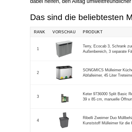
dabei helfen, den Alltag umweltfreundliche
Das sind die beliebtesten 
RANK
VORSCHAU
PRODUKT
Terry, Ecocab 3, Schrank zu
1
Außenbereich, 3 separate Fä
SONGMICS Mülleimer Küche,
2
Abfalleimer, 45 Liter Treteime
Keter 9736000 Split Basic R
3
39 x 85 cm, manuelle Öffnun
Ribelli Zweimer Duo Müllbehäl
4
Kunststoff Mülleimer für die