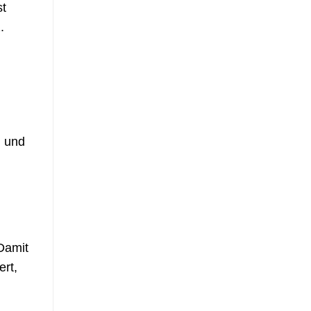
st
.
n und
 Damit
ert,